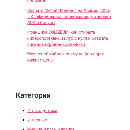
новичков
Скачать Melbet (Мелбет) на Android, iOS и
ПК: официальное приложение, установка
APK и бонусы
Франшиза COLIZEUM: как открыть
киберспортивный клуб с нуля и создать
сильное игровое комьюнити
Развесной табак: почему выбор сорта
важнее цены
Категории
Игры с детьми
Интервью
Мнения и размышления