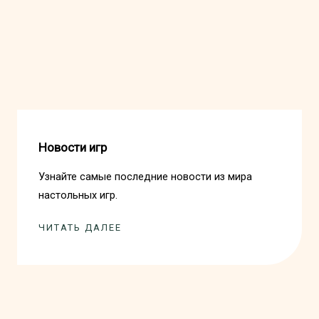
Новости игр
Узнайте самые последние новости из мира
настольных игр.
ЧИТАТЬ ДАЛЕЕ