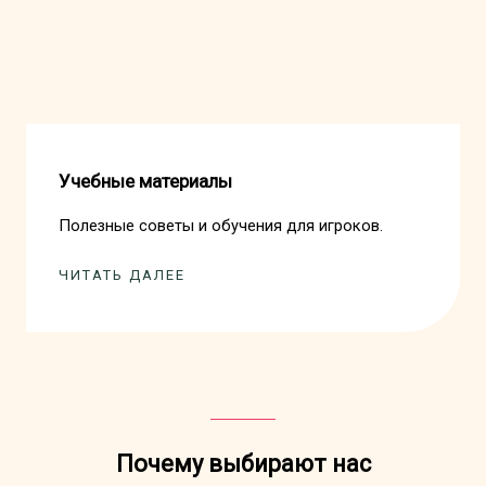
Учебные материалы
Полезные советы и обучения для игроков.
ЧИТАТЬ ДАЛЕЕ
Почему выбирают нас