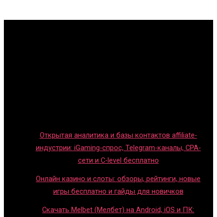
Главная
Игры с детьми
Обзоры игр
Новости индустрии
Правила и гайды
Блог
Открытая аналитика и базы контактов affiliate-
индустрии: iGaming-спрос, Telegram-каналы, CPA-
сети и C-level бесплатно
Онлайн казино и слоты: обзоры, рейтинги, новые
игры бесплатно и гайды для новичков
Скачать Melbet (Мелбет) на Android, iOS и ПК: