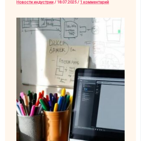
Новости индустрии
/
18.07.2025
/
1 комментарий