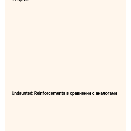
Undaunted: Reinforcements в сравнении с аналогами