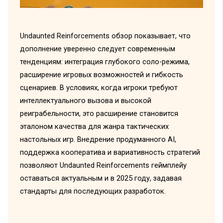
Undaunted Reinforcements обзор показывает, что
дополнение уверенно следует современным
тенденциям: интеграция глубокого соло-режима,
расширение игровых возможностей и гибкость
сценариев. В условиях, когда игроки требуют
интеллектуального вызова и высокой
реиграбельности, это расширение становится
эталоном качества для жанра тактических
настольных игр. Внедрение продуманного AI,
поддержка кооператива и вариативность стратегий
позволяют Undaunted Reinforcements геймплейу
оставаться актуальным и в 2025 году, задавая
стандарты для последующих разработок.