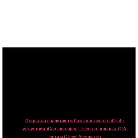
Главная
Игры с детьми
Обзоры игр
Новости индустрии
Правила и гайды
Блог
Открытая аналитика и базы контактов affiliate-
индустрии: iGaming-спрос, Telegram-каналы, CPA-
сети и C-level бесплатно