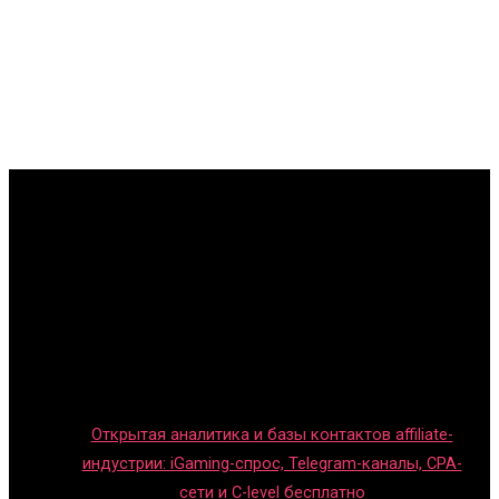
Главная
Игры с детьми
Обзоры игр
Новости индустрии
Правила и гайды
Блог
Открытая аналитика и базы контактов affiliate-
индустрии: iGaming-спрос, Telegram-каналы, CPA-
сети и C-level бесплатно