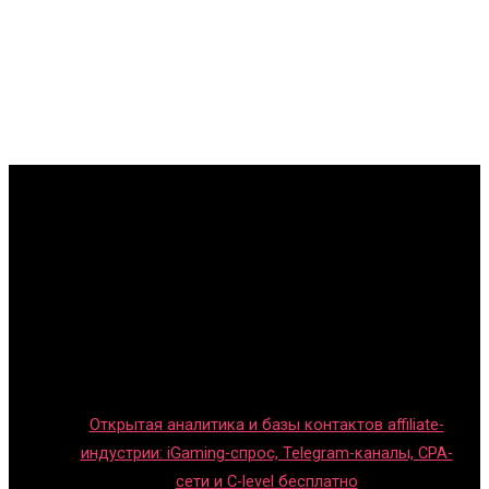
Главная
Игры с детьми
Обзоры игр
Новости индустрии
Правила и гайды
Блог
Открытая аналитика и базы контактов affiliate-
индустрии: iGaming-спрос, Telegram-каналы, CPA-
сети и C-level бесплатно