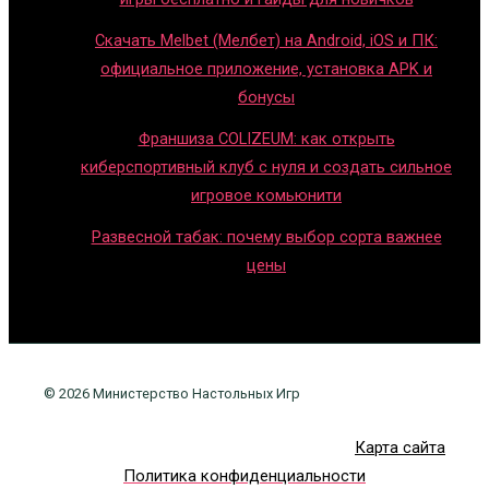
Скачать Melbet (Мелбет) на Android, iOS и ПК:
официальное приложение, установка APK и
бонусы
Франшиза COLIZEUM: как открыть
киберспортивный клуб с нуля и создать сильное
игровое комьюнити
Развесной табак: почему выбор сорта важнее
цены
© 2026 Министерство Настольных Игр
Карта сайта
Политика конфиденциальности