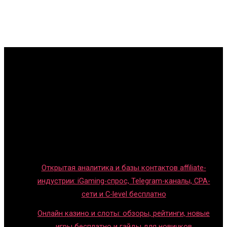
Главная
Игры с детьми
Обзоры игр
Новости индустрии
Правила и гайды
Блог
Открытая аналитика и базы контактов affiliate-
индустрии: iGaming-спрос, Telegram-каналы, CPA-
сети и C-level бесплатно
Онлайн казино и слоты: обзоры, рейтинги, новые
игры бесплатно и гайды для новичков