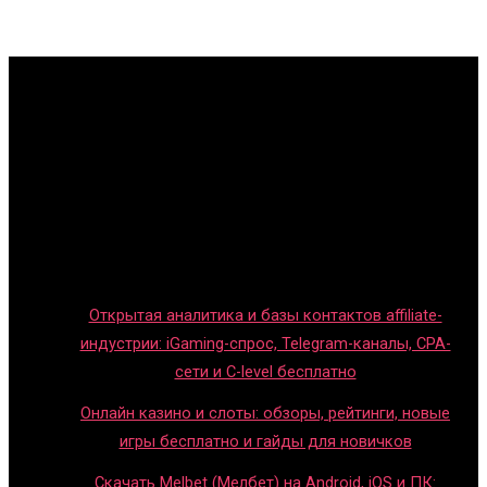
Главная
Игры с детьми
Обзоры игр
Новости индустрии
Правила и гайды
Блог
Открытая аналитика и базы контактов affiliate-
индустрии: iGaming-спрос, Telegram-каналы, CPA-
сети и C-level бесплатно
Онлайн казино и слоты: обзоры, рейтинги, новые
игры бесплатно и гайды для новичков
Скачать Melbet (Мелбет) на Android, iOS и ПК: