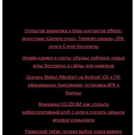
Новости индустрии
Правила и гайды
Блог
Открытая аналитика и базы контактов affiliate-
индустрии: iGaming-спрос, Telegram-каналы, CPA-
сети и C-level бесплатно
Онлайн казино и слоты: обзоры, рейтинги, новые
игры бесплатно и гайды для новичков
Скачать Melbet (Мелбет) на Android, iOS и ПК:
официальное приложение, установка APK и
бонусы
Франшиза COLIZEUM: как открыть
киберспортивный клуб с нуля и создать сильное
игровое комьюнити
Развесной табак: почему выбор сорта важнее