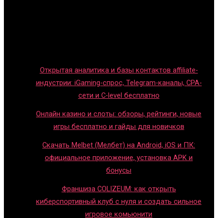
Обзоры игр
Новости индустрии
Правила и гайды
Блог
Открытая аналитика и базы контактов affiliate-
индустрии: iGaming-спрос, Telegram-каналы, CPA-
сети и C-level бесплатно
Онлайн казино и слоты: обзоры, рейтинги, новые
игры бесплатно и гайды для новичков
Скачать Melbet (Мелбет) на Android, iOS и ПК:
официальное приложение, установка APK и
бонусы
Франшиза COLIZEUM: как открыть
киберспортивный клуб с нуля и создать сильное
игровое комьюнити