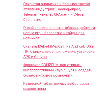
Открытая аналитика и базы контактов
affiliate-индустрии: iGaming-спрос,
Telegram-каналы, CPA-сети и C-level
бесплатно
Онлайн казино и слоты: обзоры, рейтинги,
новые игры бесплатно и гайды для
новичков
Скачать Melbet (Мелбет) на Android, iOS и
ПК: официальное приложение, установка
APK и бонусы
Франшиза COLIZEUM: как открыть
киберспортивный клуб с нуля и создать
сильное игровое комьюнити
Развесной табак: почему выбор сорта
важнее цены