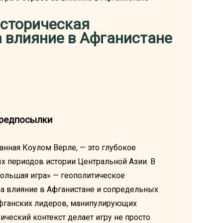
 историческая
а влияние в Афганистане
 предпосылки
отанная Коулом Верле, — это глубокое
х периодов истории Центральной Азии. В
Большая игра» — геополитическое
за влияние в Афганистане и сопредельных
 афганских лидеров, манипулирующих
ческий контекст делает игру не просто