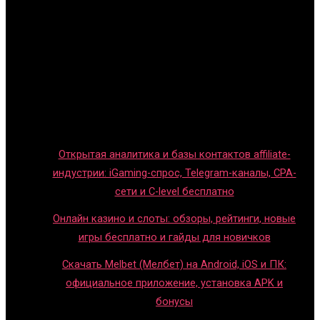
Главная
Игры с детьми
Обзоры игр
Новости индустрии
Правила и гайды
Блог
Открытая аналитика и базы контактов affiliate-
индустрии: iGaming-спрос, Telegram-каналы, CPA-
сети и C-level бесплатно
Онлайн казино и слоты: обзоры, рейтинги, новые
игры бесплатно и гайды для новичков
Скачать Melbet (Мелбет) на Android, iOS и ПК:
официальное приложение, установка APK и
бонусы