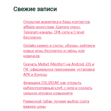
Свежие записи
Открытая аналитика и базы контактов
affiliate-индустрии: iGaming-спрос,
Telegram-каналы, CPA-сети и C-level
бесплатно
Онлайн казино и слоты: обзоры, рейтинги,
новые игры бесплатно и гайды для
новичков
Скачать Melbet (Мелбет) на Android, iOS и
ПК: официальное приложение, установка
APK и бонусы
Франшиза COLIZEUM: как открыть
киберспортивный клуб с нуля и создать
сильное игровое комьюнити
Развесной табак: почему выбор сорта
важнее цены