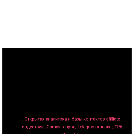
Главная
Игры с детьми
Обзоры игр
Новости индустрии
Правила и гайды
Блог
Открытая аналитика и базы контактов affiliate-
индустрии: iGaming-спрос, Telegram-каналы, CPA-