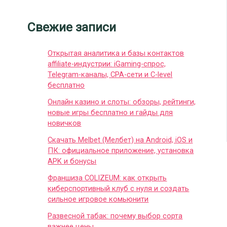
Свежие записи
Открытая аналитика и базы контактов
affiliate-индустрии: iGaming-спрос,
Telegram-каналы, CPA-сети и C-level
бесплатно
Онлайн казино и слоты: обзоры, рейтинги,
новые игры бесплатно и гайды для
новичков
Скачать Melbet (Мелбет) на Android, iOS и
ПК: официальное приложение, установка
APK и бонусы
Франшиза COLIZEUM: как открыть
киберспортивный клуб с нуля и создать
сильное игровое комьюнити
Развесной табак: почему выбор сорта
важнее цены