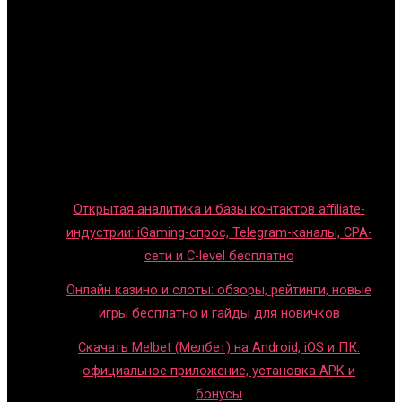
Главная
Игры с детьми
Обзоры игр
Новости индустрии
Правила и гайды
Блог
Открытая аналитика и базы контактов affiliate-
индустрии: iGaming-спрос, Telegram-каналы, CPA-
сети и C-level бесплатно
Онлайн казино и слоты: обзоры, рейтинги, новые
игры бесплатно и гайды для новичков
Скачать Melbet (Мелбет) на Android, iOS и ПК:
официальное приложение, установка APK и
бонусы