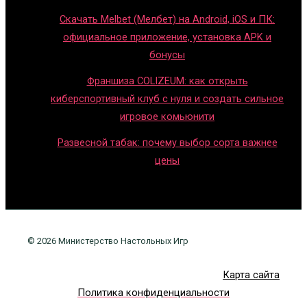
Скачать Melbet (Мелбет) на Android, iOS и ПК:
официальное приложение, установка APK и
бонусы
Франшиза COLIZEUM: как открыть
киберспортивный клуб с нуля и создать сильное
игровое комьюнити
Развесной табак: почему выбор сорта важнее
цены
© 2026 Министерство Настольных Игр
Карта сайта
Политика конфиденциальности