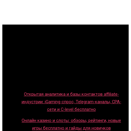
Главная
Игры с детьми
Обзоры игр
Новости индустрии
Правила и гайды
Блог
Открытая аналитика и базы контактов affiliate-
индустрии: iGaming-спрос, Telegram-каналы, CPA-
сети и C-level бесплатно
Онлайн казино и слоты: обзоры, рейтинги, новые
игры бесплатно и гайды для новичков