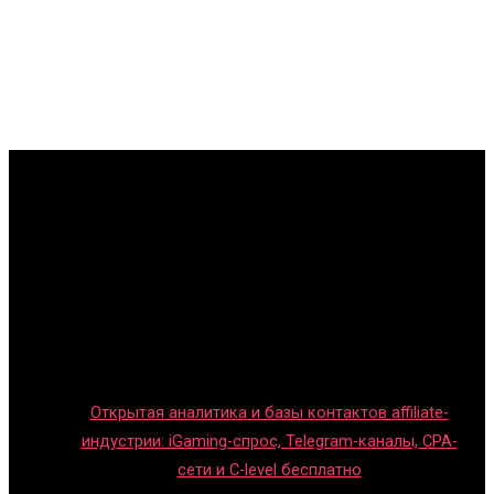
Главная
Игры с детьми
Обзоры игр
Новости индустрии
Правила и гайды
Блог
Открытая аналитика и базы контактов affiliate-
индустрии: iGaming-спрос, Telegram-каналы, CPA-
сети и C-level бесплатно