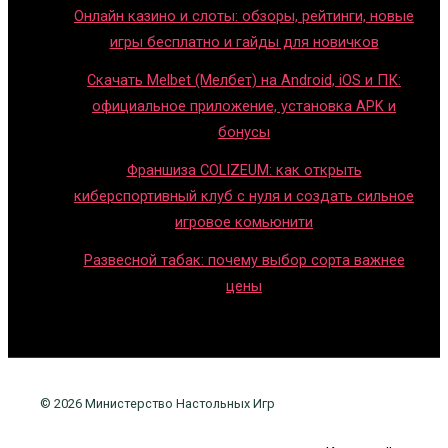
Онлайн казино и слоты: обзоры, рейтинги, новые
игры бесплатно и гайды для новичков
Скачать Melbet (Мелбет) на Android, iOS и ПК:
официальное приложение, установка APK и
бонусы
Франшиза COLIZEUM: как открыть
киберспортивный клуб с нуля и создать сильное
игровое комьюнити
Развесной табак: почему выбор сорта важнее
цены
© 2026 Министерство Настольных Игр