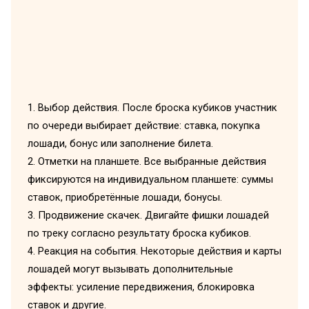
1. Выбор действия. После броска кубиков участник
по очереди выбирает действие: ставка, покупка
лошади, бонус или заполнение билета.
2. Отметки на планшете. Все выбранные действия
фиксируются на индивидуальном планшете: суммы
ставок, приобретённые лошади, бонусы.
3. Продвижение скачек. Двигайте фишки лошадей
по треку согласно результату броска кубиков.
4. Реакция на события. Некоторые действия и карты
лошадей могут вызывать дополнительные
эффекты: усиление передвижения, блокировка
ставок и другие.