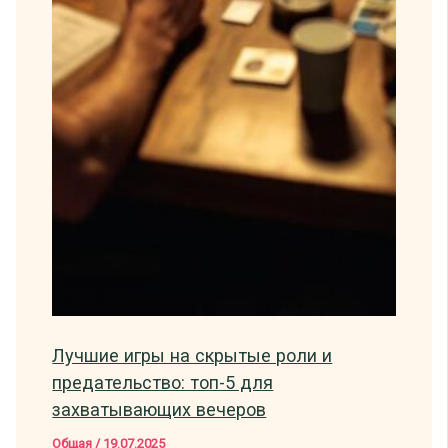
Лучшие игры на скрытые роли и
предательство: топ-5 для
захватывающих вечеров
Общая
/
19.07.2025