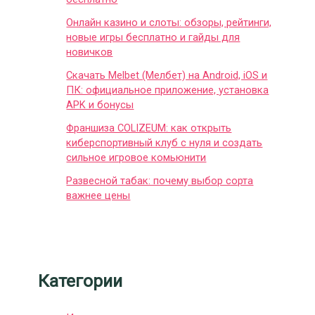
Онлайн казино и слоты: обзоры, рейтинги,
новые игры бесплатно и гайды для
новичков
Скачать Melbet (Мелбет) на Android, iOS и
ПК: официальное приложение, установка
APK и бонусы
Франшиза COLIZEUM: как открыть
киберспортивный клуб с нуля и создать
сильное игровое комьюнити
Развесной табак: почему выбор сорта
важнее цены
Категории