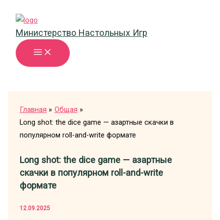
Перейти
к
Министерство Настольных Игр
содержимому
Главная
Общая
Long shot: the dice game — азартные скачки в
популярном roll-and-write формате
Long shot: the dice game — азартные
скачки в популярном roll-and-write
формате
12.09.2025