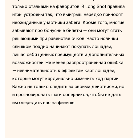
только ставками на фаворитов. В Long Shot правила
игры устроены так, что выигрыш нередко приносят
неожиданные участники забега. Кроме того, многие
забывают про бонусные билеты — они могут стать
решающими при равенстве очков. Часто новички
слишком поздно начинают покупать лошадей,
лишая себя ценных преимуществ и дополнительных
возможностей. Не менее распространённая ошибка
— невнимательность к эффектам карт лошадей,
которые могут кардинально изменить ход партии.
Важно не только следить за своими действиями, но
и прогнозировать шаги соперников, чтобы не дать
им опередить вас на финише.