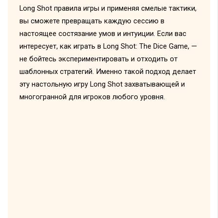
Long Shot правила игры и применяя смелые тактики,
вы сможете превращать каждую сессию в
настоящее состязание умов и интуиции. Если вас
интересует, как играть в Long Shot: The Dice Game, —
не бойтесь экспериментировать и отходить от
шаблонных стратегий. Именно такой подход делает
эту настольную игру Long Shot захватывающей и
многогранной для игроков любого уровня.