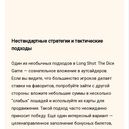
Нестандартные стратегии и тактические
подходы
Один из необычных подходов в Long Shot: The Dice
Game — сознательное вложение в аутсайдеров.
Если вы видите, что большинство игроков делает
ставки на фаворитов, попробуйте зайти с другой
стороны: вложите небольшие суммы в несколько
"слабых" лошадей и используйте их карты для
продвижения. Такой подход часто неожиданно
приносит победу. Ещё один интересный вариант —
целенаправленное заполнение бонусных билетов,