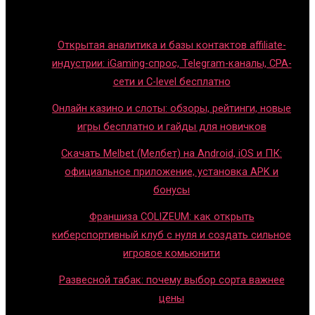
Блог
Открытая аналитика и базы контактов affiliate-
индустрии: iGaming-спрос, Telegram-каналы, CPA-
сети и C-level бесплатно
Онлайн казино и слоты: обзоры, рейтинги, новые
игры бесплатно и гайды для новичков
Скачать Melbet (Мелбет) на Android, iOS и ПК:
официальное приложение, установка APK и
бонусы
Франшиза COLIZEUM: как открыть
киберспортивный клуб с нуля и создать сильное
игровое комьюнити
Развесной табак: почему выбор сорта важнее
цены