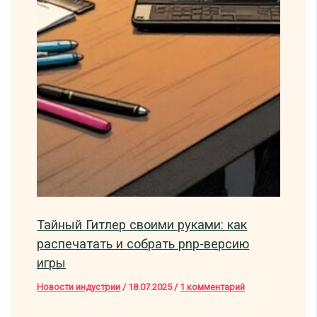
Тайный Гитлер своими руками: как
распечатать и собрать pnp-версию
игры
Новости индустрии
/
18.07.2025
/
1 комментарий