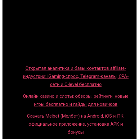
Главная
Игры с детьми
Обзоры игр
Новости индустрии
Правила и гайды
Блог
Открытая аналитика и базы контактов affiliate-
индустрии: iGaming-спрос, Telegram-каналы, CPA-
сети и C-level бесплатно
Онлайн казино и слоты: обзоры, рейтинги, новые
игры бесплатно и гайды для новичков
Скачать Melbet (Мелбет) на Android, iOS и ПК:
официальное приложение, установка APK и
бонусы