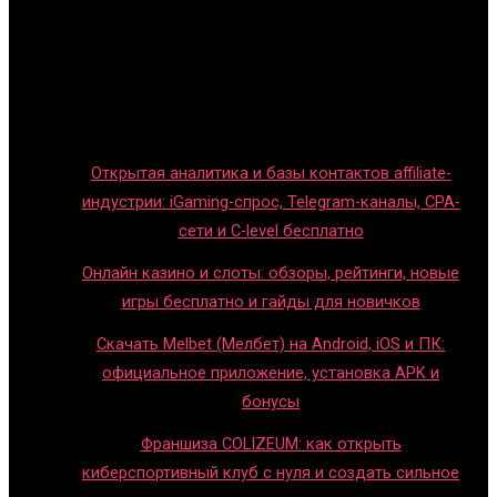
Игры с детьми
Обзоры игр
Новости индустрии
Правила и гайды
Блог
Открытая аналитика и базы контактов affiliate-
индустрии: iGaming-спрос, Telegram-каналы, CPA-
сети и C-level бесплатно
Онлайн казино и слоты: обзоры, рейтинги, новые
игры бесплатно и гайды для новичков
Скачать Melbet (Мелбет) на Android, iOS и ПК:
официальное приложение, установка APK и
бонусы
Франшиза COLIZEUM: как открыть
киберспортивный клуб с нуля и создать сильное