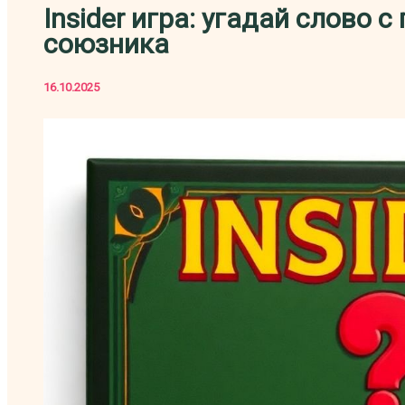
Insider игра: угадай слово 
союзника
16.10.2025