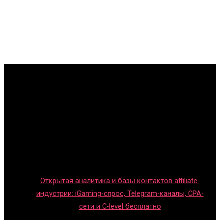
Главная
Игры с детьми
Обзоры игр
Новости индустрии
Правила и гайды
Блог
Открытая аналитика и базы контактов affiliate-
индустрии: iGaming-спрос, Telegram-каналы, CPA-
сети и C-level бесплатно