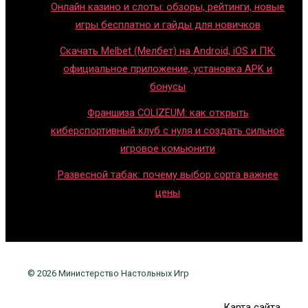
Онлайн казино и слоты: обзоры, рейтинги, новые
игры бесплатно и гайды для новичков
Скачать Melbet (Мелбет) на Android, iOS и ПК:
официальное приложение, установка APK и
бонусы
Франшиза COLIZEUM: как открыть
киберспортивный клуб с нуля и создать сильное
игровое комьюнити
Развесной табак: почему выбор сорта важнее
цены
© 2026 Министерство Настольных Игр
Карта сайта