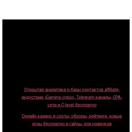
Главная
Игры с детьми
Обзоры игр
Новости индустрии
Правила и гайды
Блог
Открытая аналитика и базы контактов affiliate-
индустрии: iGaming-спрос, Telegram-каналы, CPA-
сети и C-level бесплатно
Онлайн казино и слоты: обзоры, рейтинги, новые
игры бесплатно и гайды для новичков