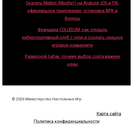
Скачать Melbet (Мелбет) на Android, iOS и ПК:
официальное приложение, установка APK и
бонусы
Франшиза COLIZEUM: как открыть
киберспортивный клуб с нуля и создать сильное
игровое комьюнити
Развесной табак: почему выбор сорта важнее
цены
© 2026 Министерство Настольных Игр
Карта сайта
Политика конфиденциальности