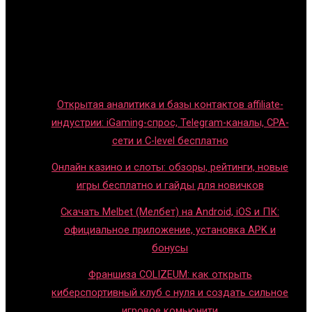
Игры с детьми
Обзоры игр
Новости индустрии
Правила и гайды
Блог
Открытая аналитика и базы контактов affiliate-
индустрии: iGaming-спрос, Telegram-каналы, CPA-
сети и C-level бесплатно
Онлайн казино и слоты: обзоры, рейтинги, новые
игры бесплатно и гайды для новичков
Скачать Melbet (Мелбет) на Android, iOS и ПК:
официальное приложение, установка APK и
бонусы
Франшиза COLIZEUM: как открыть
киберспортивный клуб с нуля и создать сильное
игровое комьюнити