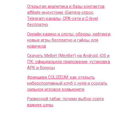
Открытая аналитика и базы контактов
affiliate-индустрии: iGaming-спрос,
Telegram-каналы, CPA-сети и C-level
бесплатно
Онлайн казино и слоты: обзоры, рейтинги,
новые игры бесплатно и гайды для
новичков
Скачать Melbet (Мелбет) на Android, iOS и
ПК: официальное приложение, установка
APK и бонусы
Франшиза COLIZEUM: как открыть
киберспортивный клуб с нуля и создать
сильное игровое комьюнити
Развесной табак: почему выбор сорта
важнее цены