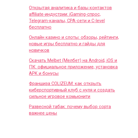
Открытая аналитика и базы контактов
affiliate-индустрии: iGaming-спрос,
Telegram-каналы, CPA-сети и C-level
бесплатно
Онлайн казино и слоты: обзоры, рейтинги,
новые игры бесплатно и гайды для
новичков
Скачать Melbet (Мелбет) на Android, iOS и
ПК: официальное приложение, установка
APK и бонусы
Франшиза COLIZEUM: как открыть
киберспортивный клуб с нуля и создать
сильное игровое комьюнити
Развесной табак: почему выбор сорта
важнее цены