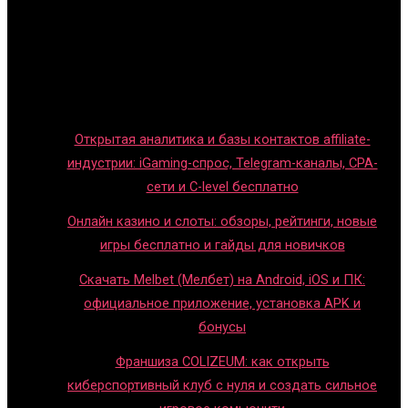
Игры с детьми
Обзоры игр
Новости индустрии
Правила и гайды
Блог
Открытая аналитика и базы контактов affiliate-
индустрии: iGaming-спрос, Telegram-каналы, CPA-
сети и C-level бесплатно
Онлайн казино и слоты: обзоры, рейтинги, новые
игры бесплатно и гайды для новичков
Скачать Melbet (Мелбет) на Android, iOS и ПК:
официальное приложение, установка APK и
бонусы
Франшиза COLIZEUM: как открыть
киберспортивный клуб с нуля и создать сильное