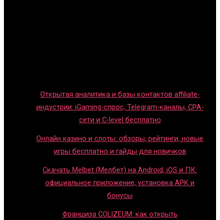
Главная
Игры с детьми
Обзоры игр
Новости индустрии
Правила и гайды
Блог
Открытая аналитика и базы контактов affiliate-
индустрии: iGaming-спрос, Telegram-каналы, CPA-
сети и C-level бесплатно
Онлайн казино и слоты: обзоры, рейтинги, новые
игры бесплатно и гайды для новичков
Скачать Melbet (Мелбет) на Android, iOS и ПК:
официальное приложение, установка APK и
бонусы
Франшиза COLIZEUM: как открыть