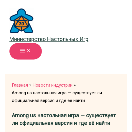
Перейти
к
содержимому
Министерство Настольных Игр
Главная
Новости индустрии
Among us настольная игра — существует ли
официальная версия и где её найти
Among us настольная игра — существует
ли официальная версия и где её найти