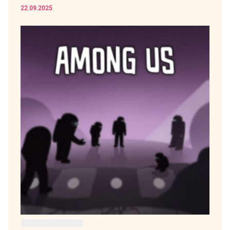
22.09.2025