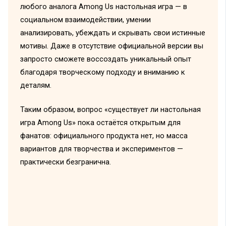
любого аналога Among Us настольная игра — в
социальном взаимодействии, умении
анализировать, убеждать и скрывать свои истинные
мотивы. Даже в отсутствие официальной версии вы
запросто сможете воссоздать уникальный опыт
благодаря творческому подходу и вниманию к
деталям.
Таким образом, вопрос «существует ли настольная
игра Among Us» пока остаётся открытым для
фанатов: официального продукта нет, но масса
вариантов для творчества и экспериментов —
практически безгранична.