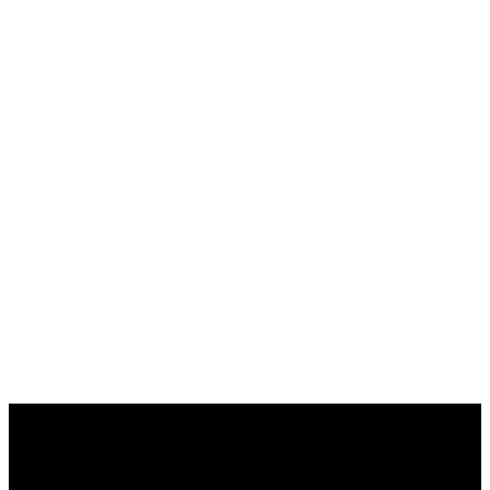
Главная