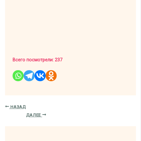
Всего посмотрели:
237
НАЗАД
ДАЛЕЕ