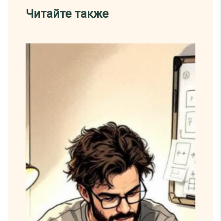
Читайте также