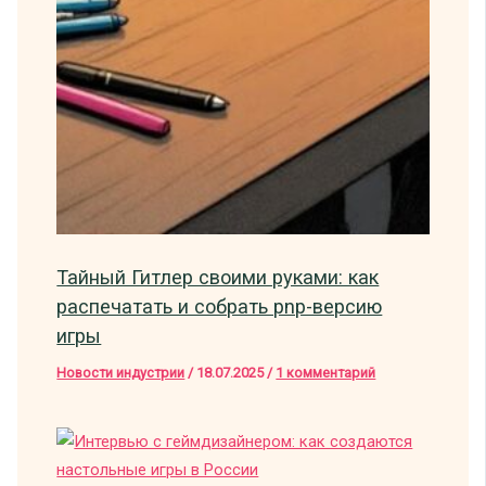
Тайный Гитлер своими руками: как
распечатать и собрать pnp-версию
игры
Новости индустрии
/
18.07.2025
/
1 комментарий