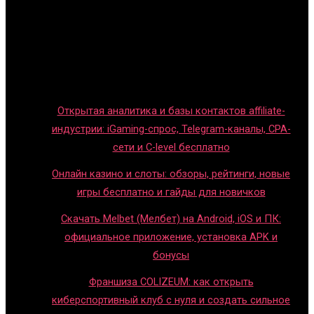
Игры с детьми
Обзоры игр
Новости индустрии
Правила и гайды
Блог
Открытая аналитика и базы контактов affiliate-
индустрии: iGaming-спрос, Telegram-каналы, CPA-
сети и C-level бесплатно
Онлайн казино и слоты: обзоры, рейтинги, новые
игры бесплатно и гайды для новичков
Скачать Melbet (Мелбет) на Android, iOS и ПК:
официальное приложение, установка APK и
бонусы
Франшиза COLIZEUM: как открыть
киберспортивный клуб с нуля и создать сильное