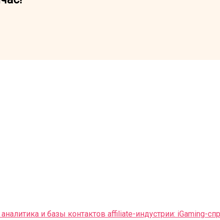
аналитика и базы контактов affiliate-индустрии: iGaming-сп