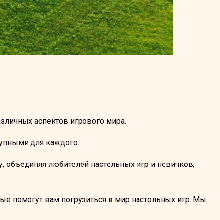
зличных аспектов игрового мира.
тупными для каждого.
, объединяя любителей настольных игр и новичков,
рые помогут вам погрузиться в мир настольных игр. Мы