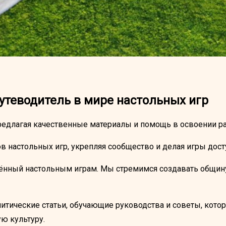
утеводитель в мире настольных игр
редлагая качественные материалы и помощь в освоении ра
в настольных игр, укрепляя сообщество и делая игры дос
щённый настольным играм. Мы стремимся создавать общину
итические статьи, обучающие руководства и советы, кото
ю культуру.