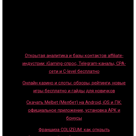
Главная
Игры с детьми
Обзоры игр
Новости индустрии
Правила и гайды
Блог
Открытая аналитика и базы контактов affiliate-
индустрии: iGaming-спрос, Telegram-каналы, CPA-
сети и C-level бесплатно
Онлайн казино и слоты: обзоры, рейтинги, новые
игры бесплатно и гайды для новичков
Скачать Melbet (Мелбет) на Android, iOS и ПК:
официальное приложение, установка APK и
бонусы
Франшиза COLIZEUM: как открыть