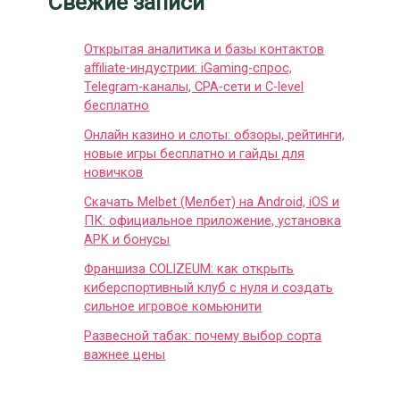
Свежие записи
Открытая аналитика и базы контактов
affiliate-индустрии: iGaming-спрос,
Telegram-каналы, CPA-сети и C-level
бесплатно
Онлайн казино и слоты: обзоры, рейтинги,
новые игры бесплатно и гайды для
новичков
Скачать Melbet (Мелбет) на Android, iOS и
ПК: официальное приложение, установка
APK и бонусы
Франшиза COLIZEUM: как открыть
киберспортивный клуб с нуля и создать
сильное игровое комьюнити
Развесной табак: почему выбор сорта
важнее цены