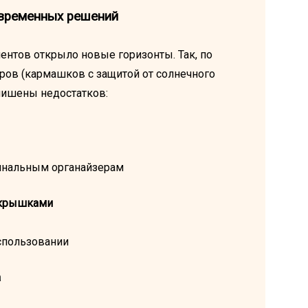
овременных решений
ентов открыло новые горизонты. Так, по
торов (кармашков с защитой от солнечного
лишены недостатков:
гинальным органайзерам
 крышками
спользовании
а