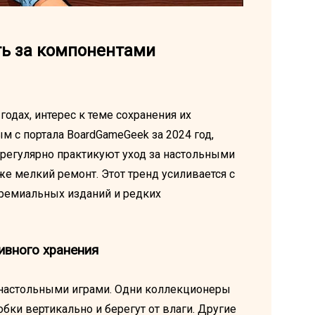
ть за компонентами
одах, интерес к теме сохранения их
м с портала BoardGameGeek за 2024 год,
 регулярно практикуют уход за настольными
же мелкий ремонт. Этот тренд усиливается с
премиальных изданий и редких
ивного хранения
а настольными играми. Одни коллекционеры
бки вертикально и берегут от влаги. Другие