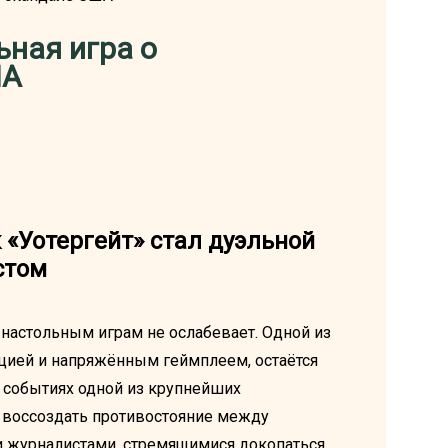
ьная игра о
ША
 «Уотергейт» стал дуэльной
стом
 настольным играм не ослабевает. Одной из
пцией и напряжённым геймплеем, остаётся
х событиях одной из крупнейших
м воссоздать противостояние между
и журналистами, стремящимися докопаться