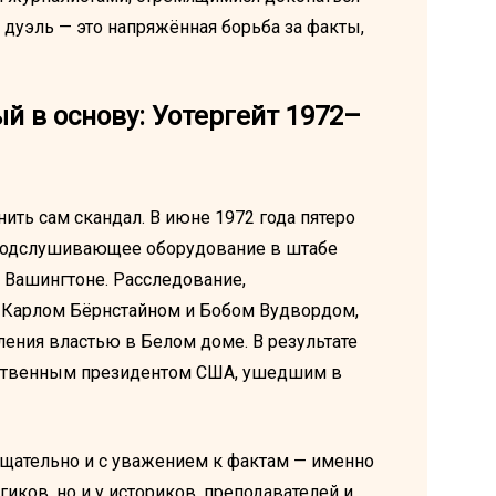
я дуэль — это напряжённая борьба за факты,
й в основу: Уотергейт 1972–
ить сам скандал. В июне 1972 года пятеро
 подслушивающее оборудование в штабе
 Вашингтоне. Расследование,
, Карлом Бёрнстайном и Бобом Вудвордом,
ения властью в Белом доме. В результате
нственным президентом США, ушедшим в
 тщательно и с уважением к фактам — именно
гиков, но и у историков, преподавателей и