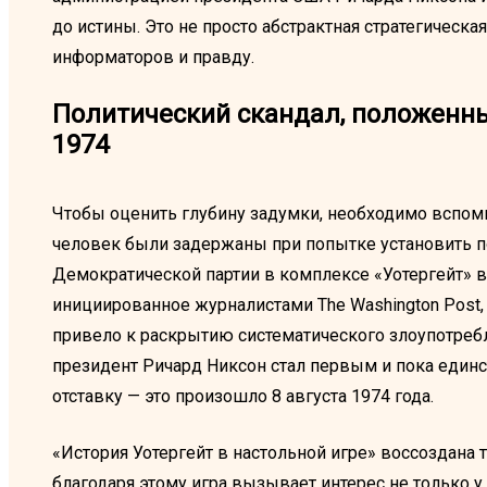
до истины. Это не просто абстрактная стратегическа
информаторов и правду.
Политический скандал, положенны
1974
Чтобы оценить глубину задумки, необходимо вспомн
человек были задержаны при попытке установить
Демократической партии в комплексе «Уотергейт» в
инициированное журналистами The Washington Post
привело к раскрытию систематического злоупотребл
президент Ричард Никсон стал первым и пока еди
отставку — это произошло 8 августа 1974 года.
«История Уотергейт в настольной игре» воссоздана
благодаря этому игра вызывает интерес не только у 