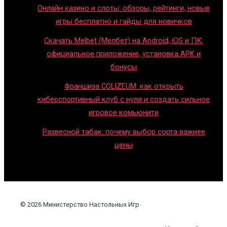
Онлайн казино и слоты: обзоры, рейтинги, новые
игры бесплатно и гайды для новичков
Скачать Melbet (Мелбет) на Android, iOS и ПК:
официальное приложение, установка APK и
бонусы
Франшиза COLIZEUM: как открыть
киберспортивный клуб с нуля и создать сильное
игровое комьюнити
Развесной табак: почему выбор сорта важнее
цены
© 2026 Министерство Настольных Игр