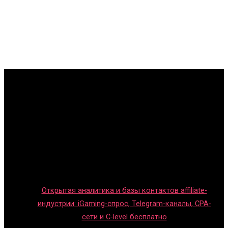
Главная
Игры с детьми
Обзоры игр
Новости индустрии
Правила и гайды
Блог
Открытая аналитика и базы контактов affiliate-
индустрии: iGaming-спрос, Telegram-каналы, CPA-
сети и C-level бесплатно