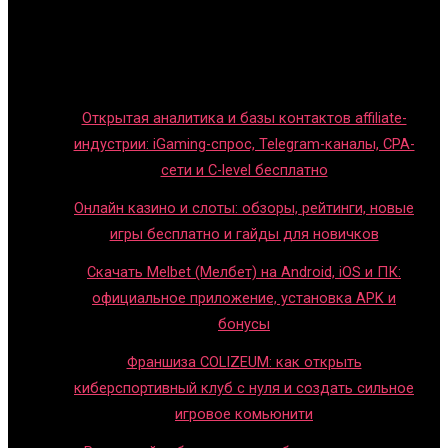
Новости индустрии
Правила и гайды
Блог
Открытая аналитика и базы контактов affiliate-
индустрии: iGaming-спрос, Telegram-каналы, CPA-
сети и C-level бесплатно
Онлайн казино и слоты: обзоры, рейтинги, новые
игры бесплатно и гайды для новичков
Скачать Melbet (Мелбет) на Android, iOS и ПК:
официальное приложение, установка APK и
бонусы
Франшиза COLIZEUM: как открыть
киберспортивный клуб с нуля и создать сильное
игровое комьюнити