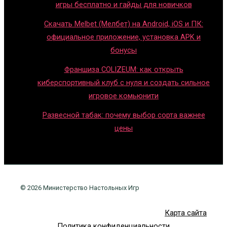
игры бесплатно и гайды для новичков
Скачать Melbet (Мелбет) на Android, iOS и ПК:
официальное приложение, установка APK и
бонусы
Франшиза COLIZEUM: как открыть
киберспортивный клуб с нуля и создать сильное
игровое комьюнити
Развесной табак: почему выбор сорта важнее
цены
© 2026 Министерство Настольных Игр
Карта сайта
Политика конфиденциальности