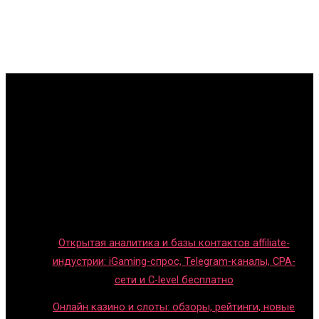
Главная
Игры с детьми
Обзоры игр
Новости индустрии
Правила и гайды
Блог
Открытая аналитика и базы контактов affiliate-
индустрии: iGaming-спрос, Telegram-каналы, CPA-
сети и C-level бесплатно
Онлайн казино и слоты: обзоры, рейтинги, новые