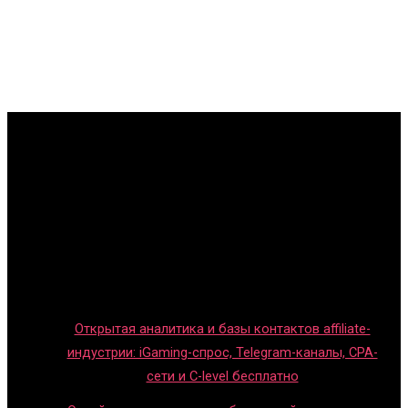
Главная
Игры с детьми
Обзоры игр
Новости индустрии
Правила и гайды
Блог
Открытая аналитика и базы контактов affiliate-
индустрии: iGaming-спрос, Telegram-каналы, CPA-
сети и C-level бесплатно