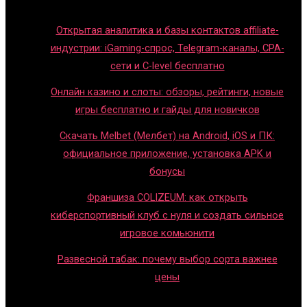
Блог
Открытая аналитика и базы контактов affiliate-
индустрии: iGaming-спрос, Telegram-каналы, CPA-
сети и C-level бесплатно
Онлайн казино и слоты: обзоры, рейтинги, новые
игры бесплатно и гайды для новичков
Скачать Melbet (Мелбет) на Android, iOS и ПК:
официальное приложение, установка APK и
бонусы
Франшиза COLIZEUM: как открыть
киберспортивный клуб с нуля и создать сильное
игровое комьюнити
Развесной табак: почему выбор сорта важнее
цены