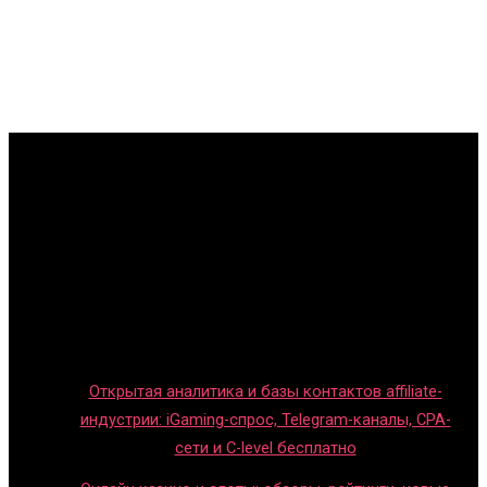
Главная
Игры с детьми
Обзоры игр
Новости индустрии
Правила и гайды
Блог
Открытая аналитика и базы контактов affiliate-
индустрии: iGaming-спрос, Telegram-каналы, CPA-
сети и C-level бесплатно