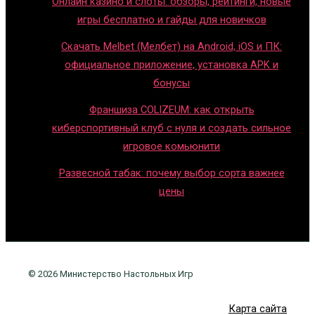
Онлайн казино и слоты: обзоры, рейтинги, новые
игры бесплатно и гайды для новичков
Скачать Melbet (Мелбет) на Android, iOS и ПК:
официальное приложение, установка APK и
бонусы
Франшиза COLIZEUM: как открыть
киберспортивный клуб с нуля и создать сильное
игровое комьюнити
Развесной табак: почему выбор сорта важнее
цены
© 2026 Министерство Настольных Игр
Карта сайта