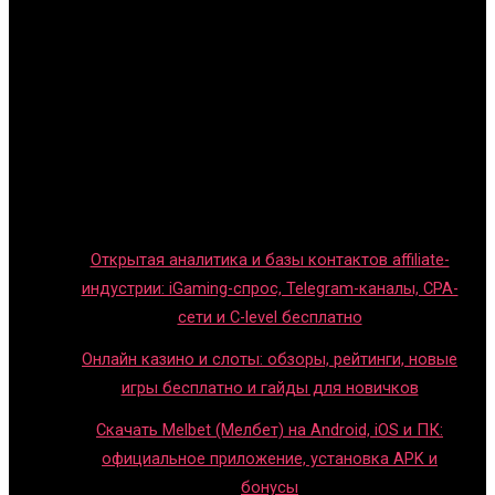
Главная
Игры с детьми
Обзоры игр
Новости индустрии
Правила и гайды
Блог
Открытая аналитика и базы контактов affiliate-
индустрии: iGaming-спрос, Telegram-каналы, CPA-
сети и C-level бесплатно
Онлайн казино и слоты: обзоры, рейтинги, новые
игры бесплатно и гайды для новичков
Скачать Melbet (Мелбет) на Android, iOS и ПК:
официальное приложение, установка APK и
бонусы