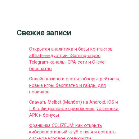
Свежие записи
Открытая аналитика и базы контактов
affiliate-индустрии: iGaming-спрос,
Telegram-каналы, CPA-сети и C-level
бесплатно
Онлайн казино и слоты: обзоры, рейтинги,
новые игры бесплатно и гайды для
новичков
Скачать Melbet (Мелбет) на Android, iOS и
ПК: официальное приложение, установка
APK и бонусы
Франшиза COLIZEUM: как открыть
киберспортивный клуб с нуля и создать
сильное игровое комьюнити