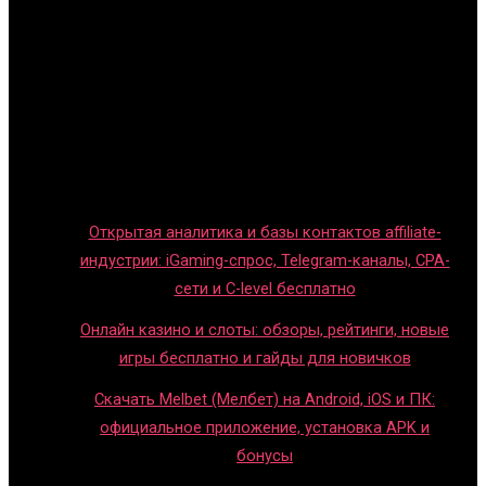
Главная
Игры с детьми
Обзоры игр
Новости индустрии
Правила и гайды
Блог
Открытая аналитика и базы контактов affiliate-
индустрии: iGaming-спрос, Telegram-каналы, CPA-
сети и C-level бесплатно
Онлайн казино и слоты: обзоры, рейтинги, новые
игры бесплатно и гайды для новичков
Скачать Melbet (Мелбет) на Android, iOS и ПК:
официальное приложение, установка APK и
бонусы