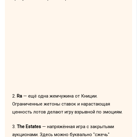
2.
Ra
— ещё одна жемчужина от Книции.
Ограниченные жетоны ставок и нарастающая
ценность лотов делают игру взрывной по эмоциям.
3.
The Estates
— напряжённая игра с закрытыми
аукционами. Здесь можно буквально "сжечь"