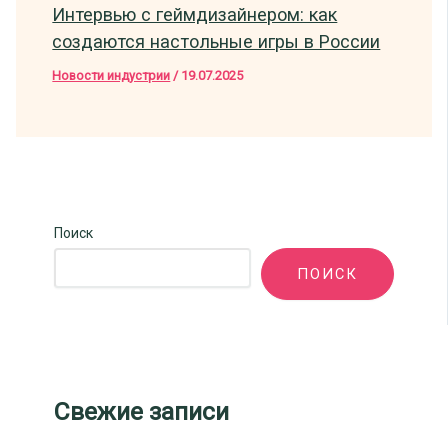
Интервью с геймдизайнером: как
создаются настольные игры в России
Новости индустрии
/
19.07.2025
Поиск
ПОИСК
Свежие записи