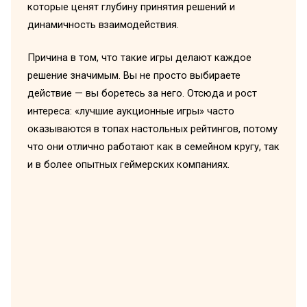
которые ценят глубину принятия решений и
динамичность взаимодействия.
Причина в том, что такие игры делают каждое
решение значимым. Вы не просто выбираете
действие — вы боретесь за него. Отсюда и рост
интереса: «лучшие аукционные игры» часто
оказываются в топах настольных рейтингов, потому
что они отлично работают как в семейном кругу, так
и в более опытных геймерских компаниях.