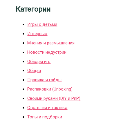
Категории
Игры с детьми
Интервью
Мнения и размышления
Новости индустрии
Обзоры игр
Общая
Правила и гайды
Распаковки (Unboxing)
Своими руками (DIY и PnP)
Стратегия и тактика
Топы и подборки