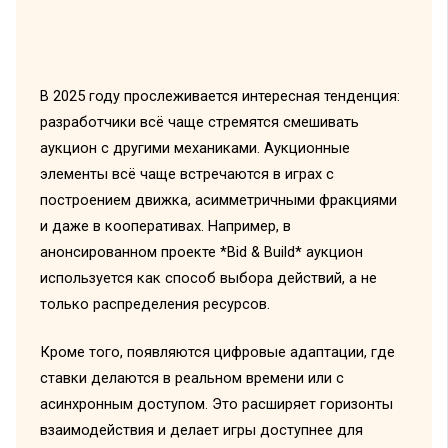
В 2025 году прослеживается интересная тенденция:
разработчики всё чаще стремятся смешивать
аукцион с другими механиками. Аукционные
элементы всё чаще встречаются в играх с
построением движка, асимметричными фракциями
и даже в кооперативах. Например, в
анонсированном проекте *Bid & Build* аукцион
используется как способ выбора действий, а не
только распределения ресурсов.
Кроме того, появляются цифровые адаптации, где
ставки делаются в реальном времени или с
асинхронным доступом. Это расширяет горизонты
взаимодействия и делает игры доступнее для