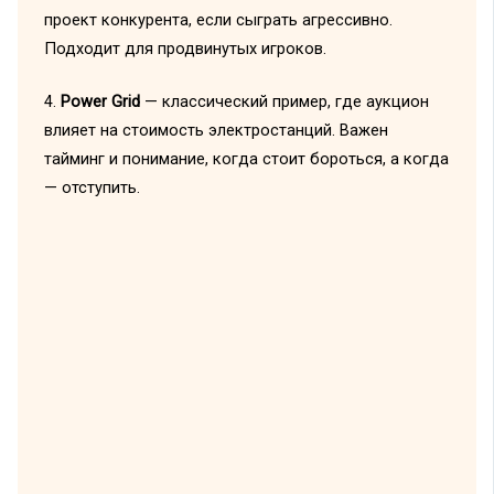
проект конкурента, если сыграть агрессивно.
Подходит для продвинутых игроков.
4.
Power Grid
— классический пример, где аукцион
влияет на стоимость электростанций. Важен
тайминг и понимание, когда стоит бороться, а когда
— отступить.