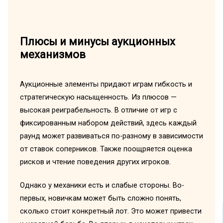
Плюсы и минусы аукционных
механизмов
Аукционные элементы придают играм гибкость и
стратегическую насыщенность. Из плюсов —
высокая реиграбельность. В отличие от игр с
фиксированным набором действий, здесь каждый
раунд может развиваться по-разному в зависимости
от ставок соперников. Также поощряется оценка
рисков и чтение поведения других игроков.
Однако у механики есть и слабые стороны. Во-
первых, новичкам может быть сложно понять,
сколько стоит конкретный лот. Это может привести