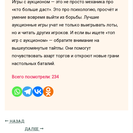
Игры с аукционом — это не просто механика про
«кто больше даст». Это про психологию, просчёт и
умение вовремя выйти из борьбы. Лучшие
аукционные игры учат не только выигрывать лоты,
но и читать других игроков. И если вы ищете «топ
игр с аукционом» — обратите внимание на
вышеупомянутые тайтлы. Они помогут
почувствовать азарт торгов и откроют новые грани
настольных баталий.
Всего посмотрели:
234
НАЗАД
ДАЛЕЕ