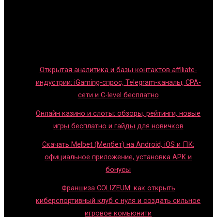
Обзоры игр
Новости индустрии
Правила и гайды
Блог
Открытая аналитика и базы контактов affiliate-
индустрии: iGaming-спрос, Telegram-каналы, CPA-
сети и C-level бесплатно
Онлайн казино и слоты: обзоры, рейтинги, новые
игры бесплатно и гайды для новичков
Скачать Melbet (Мелбет) на Android, iOS и ПК:
официальное приложение, установка APK и
бонусы
Франшиза COLIZEUM: как открыть
киберспортивный клуб с нуля и создать сильное
игровое комьюнити