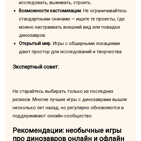
исследовать, выживать, строить.
Возможности кастомизации.
Не ограничивайтесь
стандартными скинами — ищите те проекты, где
можно настраивать внешний вид или повадки
динозавров.
Открытый мир.
Игры с обширными локациями
дают простор для исследований и творчества.
Экспертный совет:
Не старайтесь выбирать только из последних
релизов. Многие лучшие игры с динозаврами вышли
несколько лет назад, но регулярно обновляются и
поддерживают онлайн-сообщество.
Рекомендации: необычные игры
про динозавров онлайн и офлайн