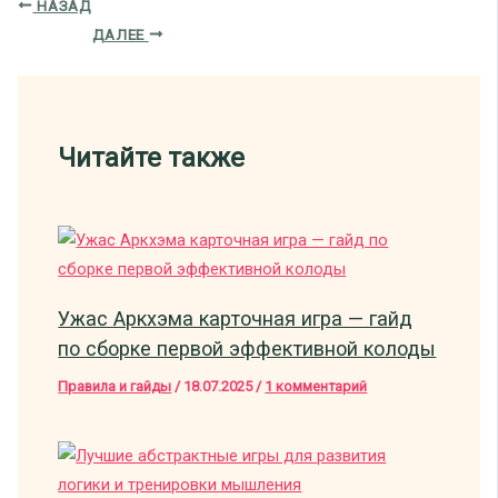
НАЗАД
ДАЛЕЕ
Читайте также
Ужас Аркхэма карточная игра — гайд
по сборке первой эффективной колоды
Правила и гайды
/
18.07.2025
/
1 комментарий