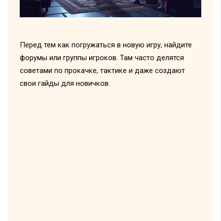
Перед тем как погружаться в новую игру, найдите
форумы или группы игроков. Там часто делятся
советами по прокачке, тактике и даже создают
свои гайды для новичков.