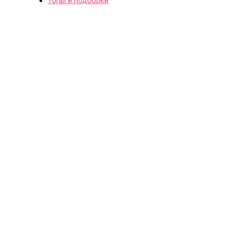
Топы и подборки