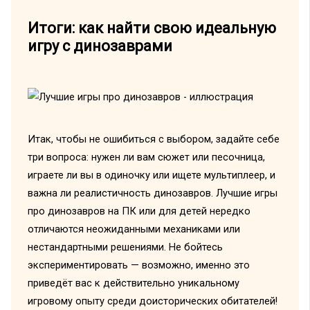
Итоги: как найти свою идеальную
игру с динозаврами
Итак, чтобы не ошибиться с выбором, задайте себе
три вопроса: нужен ли вам сюжет или песочница,
играете ли вы в одиночку или ищете мультиплеер, и
важна ли реалистичность динозавров. Лучшие игры
про динозавров на ПК или для детей нередко
отличаются неожиданными механиками или
нестандартными решениями. Не бойтесь
экспериментировать — возможно, именно это
приведёт вас к действительно уникальному
игровому опыту среди доисторических обитателей!