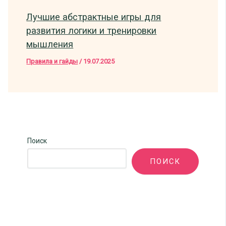
Лучшие абстрактные игры для
развития логики и тренировки
мышления
Правила и гайды
/
19.07.2025
Поиск
ПОИСК