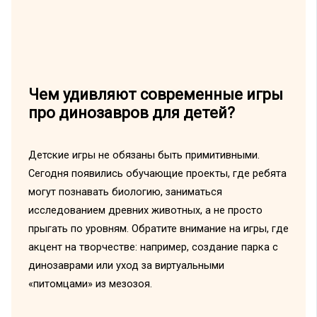
Чем удивляют современные игры
про динозавров для детей?
Детские игры не обязаны быть примитивными.
Сегодня появились обучающие проекты, где ребята
могут познавать биологию, заниматься
исследованием древних животных, а не просто
прыгать по уровням. Обратите внимание на игры, где
акцент на творчестве: например, создание парка с
динозаврами или уход за виртуальными
«питомцами» из мезозоя.