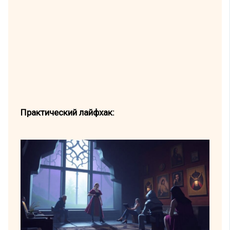
Практический лайфхак: