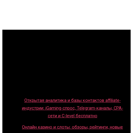
Главная
Игры с детьми
Обзоры игр
Новости индустрии
Правила и гайды
Блог
Открытая аналитика и базы контактов affiliate-
индустрии: iGaming-спрос, Telegram-каналы, CPA-
сети и C-level бесплатно
Онлайн казино и слоты: обзоры, рейтинги, новые