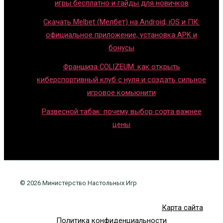
игры бесплатно и гайды для новичков
Скачать Melbet (Мелбет) на Android, iOS и ПК:
официальное приложение, установка APK и
бонусы
Франшиза COLIZEUM: как открыть
киберспортивный клуб с нуля и создать сильное
игровое комьюнити
Развесной табак: почему выбор сорта важнее
цены
© 2026 Министерство Настольных Игр
Карта сайта
Политика конфиденциальности