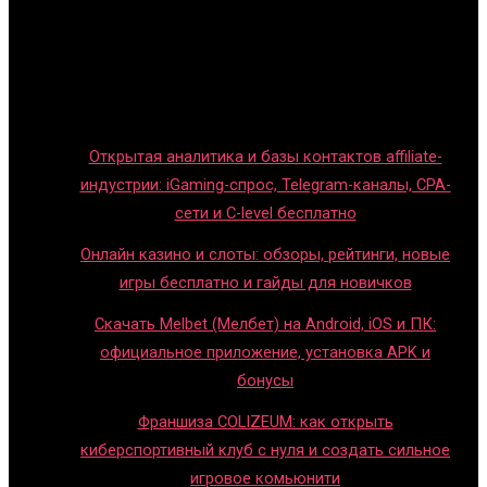
Обзоры игр
Новости индустрии
Правила и гайды
Блог
Открытая аналитика и базы контактов affiliate-
индустрии: iGaming-спрос, Telegram-каналы, CPA-
сети и C-level бесплатно
Онлайн казино и слоты: обзоры, рейтинги, новые
игры бесплатно и гайды для новичков
Скачать Melbet (Мелбет) на Android, iOS и ПК:
официальное приложение, установка APK и
бонусы
Франшиза COLIZEUM: как открыть
киберспортивный клуб с нуля и создать сильное
игровое комьюнити