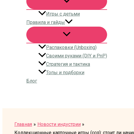
Игры с детьми
Правила и гайды
Распаковки (Unboxing)
Своими руками (DIY и PnP)
Стратегия и тактика
Топы и подборки
Блог
Поиск
Главная
Новости индустрии
Коллекционные карточные игры (ccg): стоит ли начин