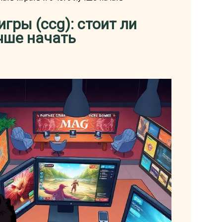
ры (ccg): стоит ли
учше начать