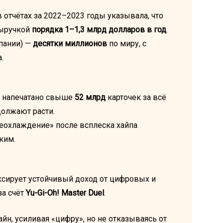
 в отчётах за 2022–2023 годы указывала, что
выручкой
порядка 1–1,3 млрд долларов в год
.
пании) —
десятки миллионов
по миру, с
.
о напечатано свыше
52 млрд
карточек за всё
должают расти.
реохлаждение» после всплеска хайпа
ким.
ксирует устойчивый доход от цифровых и
за счёт
Yu-Gi-Oh! Master Duel
.
йн, усиливая «цифру», но не отказываясь от