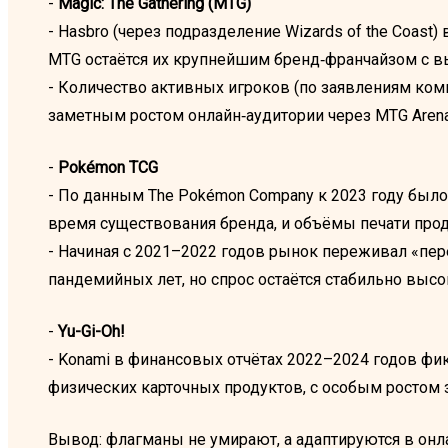
-
Magic: The Gathering (MTG)
- Hasbro (через подразделение Wizards of the Coast)
MTG остаётся их крупнейшим бренд‑франчайзом с 
- Количество активных игроков (по заявлениям ком
заметным ростом онлайн‑аудитории через MTG Arena
-
Pokémon TCG
- По данным The Pokémon Company к 2023 году был
время существования бренда, и объёмы печати про
- Начиная с 2021–2022 годов рынок переживал «пе
пандемийных лет, но спрос остаётся стабильно высо
-
Yu-Gi-Oh!
- Konami в финансовых отчётах 2022–2024 годов фи
физических карточных продуктов, с особым ростом 
Вывод: флагманы не умирают, а адаптируются в онла