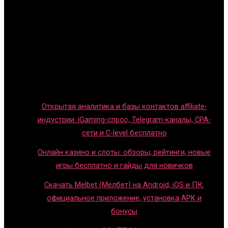
Главная
Игры с детьми
Обзоры игр
Новости индустрии
Правила и гайды
Блог
Открытая аналитика и базы контактов affiliate-
индустрии: iGaming-спрос, Telegram-каналы, CPA-
сети и C-level бесплатно
Онлайн казино и слоты: обзоры, рейтинги, новые
игры бесплатно и гайды для новичков
Скачать Melbet (Мелбет) на Android, iOS и ПК:
официальное приложение, установка APK и
бонусы