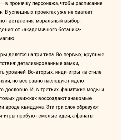
 — в прокачку персонажа, чтобы расписание
н. В успешных проектах уже не хватает
яют ветвления, моральный выбор,
ения: от «академичного ботаника-
магию.
ы делятся на три типа. Во‑первых, крупные
тствия: детализированные замки,
ь уровней. Во‑вторых, инди-игры «в стиле
нзии, но всё равно наследуют идею
го дословно. И, в‑третьих, фанатские моды и
готовых движках воссоздают знакомые
и вроде квиддича. Эти три слоя образуют
и-игры пробуют смелые идеи, а фанаты