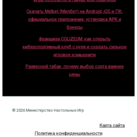
Скачать Melbet (Мелбет) на Android, iOS и ПК:
официальное приложение, установка APK и
бонусы
Франшиза COLIZEUM: как открыть
киберспортивный клуб с нуля и создать сильное
игровое комьюнити
Развесной табак: почему выбор сорта важнее
цены
© 2026 Министерство Настольных Игр
Карта сайта
Политика конфиденциальности