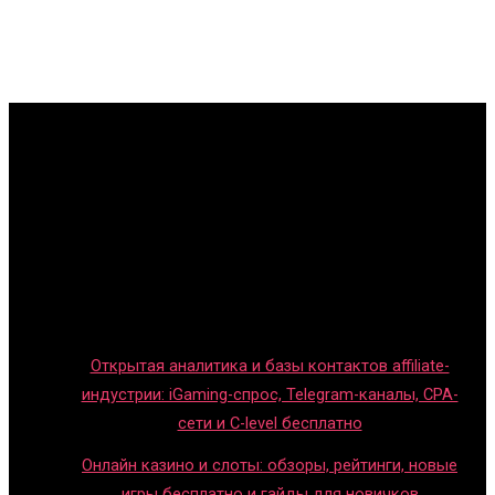
Главная
Игры с детьми
Обзоры игр
Новости индустрии
Правила и гайды
Блог
Открытая аналитика и базы контактов affiliate-
индустрии: iGaming-спрос, Telegram-каналы, CPA-
сети и C-level бесплатно
Онлайн казино и слоты: обзоры, рейтинги, новые
игры бесплатно и гайды для новичков