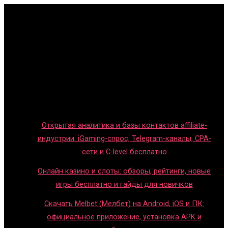
Главная
Игры с детьми
Обзоры игр
Новости индустрии
Правила и гайды
Блог
Открытая аналитика и базы контактов affiliate-
индустрии: iGaming-спрос, Telegram-каналы, CPA-
сети и C-level бесплатно
Онлайн казино и слоты: обзоры, рейтинги, новые
игры бесплатно и гайды для новичков
Скачать Melbet (Мелбет) на Android, iOS и ПК:
официальное приложение, установка APK и